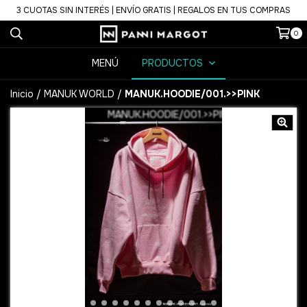
3 CUOTAS SIN INTERÉS | ENVÍO GRATIS | REGALOS EN TUS COMPRAS
0
MENÚ
PRODUCTOS
Inicio
/
MANUK WORLD
/
MANUK.HOODIE/001.>>PINK