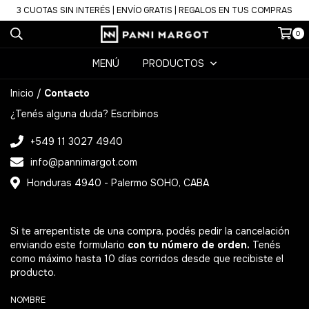
3 CUOTAS SIN INTERÉS | ENVÍO GRATIS | REGALOS EN TUS COMPRAS
0
MENÚ
PRODUCTOS
Inicio
/
Contacto
¿Tenés alguna duda? Escribinos
+549 11 3027 4940
info@pannimargot.com
Honduras 4940 - Palermo SOHO, CABA
Si te arrepentiste de una compra, podés pedir la cancelación
enviando este formulario
con tu número de orden.
Tenés
como máximo hasta 10 días corridos desde que recibiste el
producto.
NOMBRE