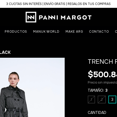
3 CUOTAS SIN INTERÉS | ENVÍO GRATIS | REGALOS EN TUS COMPRAS
PRODUCTOS
MANUK WORLD
MAKE ARG
CONTACTO
C
BLACK
TRENCH 
$500.8
Precio sin impuest
TAMAÑO:
3
1
2
3
CANTIDAD