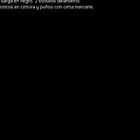
a sarga en negro
. 2 bolsillos delanteros
cintos en cintura y puños con cinta marcaria.