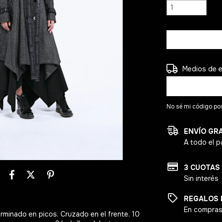
Entregas para el
Medios de 
No sé mi código po
ENVÍO GR
A todo el p
3 CUOTAS
Sin interés
REGALOS 
En compras
erminado en picos. Cruzado en el frente. 10