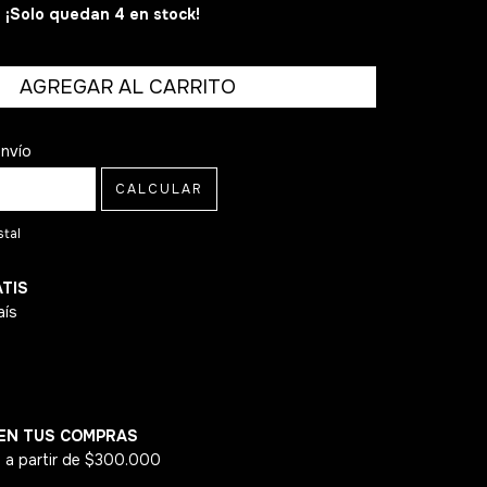
¡Solo quedan
4
en stock!
 CP:
CAMBIAR CP
envío
CALCULAR
stal
ATIS
aís
EN TUS COMPRAS
 a partir de $300.000