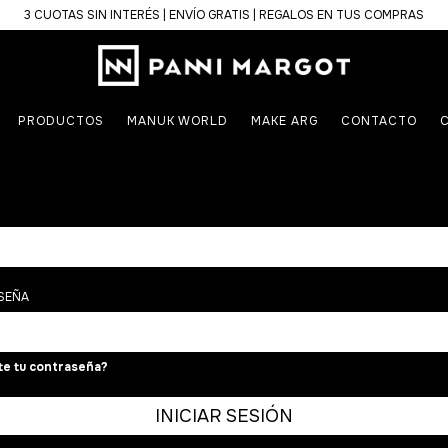
3 CUOTAS SIN INTERÉS | ENVÍO GRATIS | REGALOS EN TUS COMPRAS
PRODUCTOS
MANUK WORLD
MAKE ARG
CONTACTO
C
SEÑA
te tu contraseña?