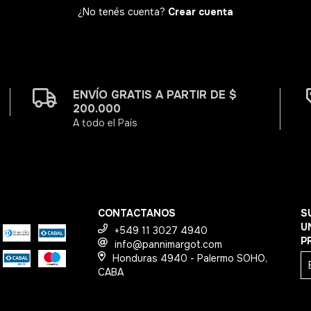
¿No tenés cuenta?
Crear cuenta
ENVÍO GRATIS A PARTIR DE $
200.000
A todo el País
CONTACTANOS
S
U
+549 11 3027 4940
P
info@pannimargot.com
Honduras 4940 - Palermo SOHO,
CABA