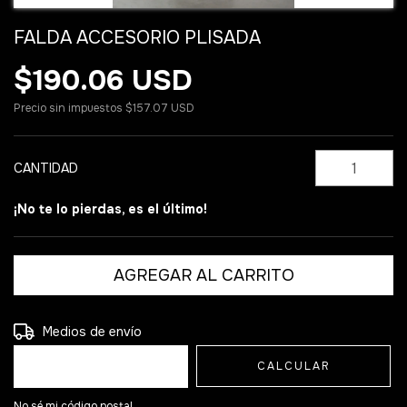
FALDA ACCESORIO PLISADA
$190.06 USD
Precio sin impuestos
$157.07 USD
CANTIDAD
¡No te lo pierdas, es el último!
Entregas para el CP:
CAMBIAR CP
Medios de envío
CALCULAR
No sé mi código postal